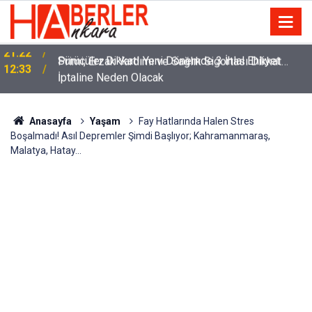
m
Sürücüler Dikkat! Yeni Dönemde 3 İhlal Ehliyet
12:33
İptaline Neden Olacak
Anasayfa
Yaşam
Fay Hatlarında Halen Stres
Boşalmadı! Asıl Depremler Şimdi Başlıyor; Kahramanmaraş,
Malatya, Hatay…