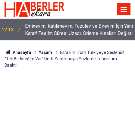
Eminevim, Katılımevim, Fuzulev ve Birevim İçin Yeni
12:13
Karar! Teslim Süresi Uzadı, Ödeme Kuralları Değişti
Anasayfa
Yaşam
Esra Erol Tüm Türkiye’ye Seslendi!
“Tek Bir İsteğim Var” Dedi, Yaptıklarıyla Yüzlerde Tebessüm
Bıraktı!