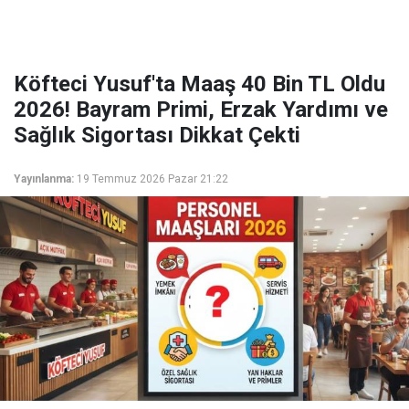
Köfteci Yusuf'ta Maaş 40 Bin TL Oldu
2026! Bayram Primi, Erzak Yardımı ve
Sağlık Sigortası Dikkat Çekti
Yayınlanma:
19 Temmuz 2026 Pazar 21:22