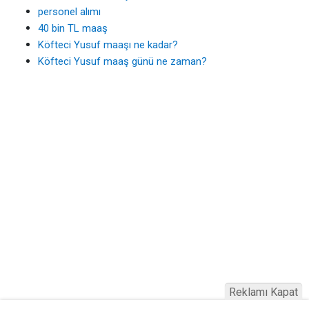
personel alımı
40 bin TL maaş
Köfteci Yusuf maaşı ne kadar?
Köfteci Yusuf maaş günü ne zaman?
Reklamı Kapat