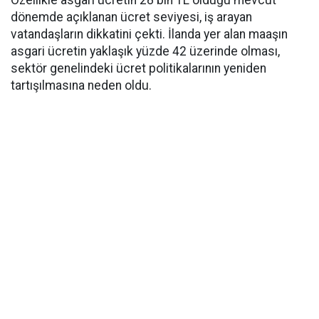
dönemde açıklanan ücret seviyesi, iş arayan
vatandaşların dikkatini çekti. İlanda yer alan maaşın
asgari ücretin yaklaşık yüzde 42 üzerinde olması,
sektör genelindeki ücret politikalarının yeniden
tartışılmasına neden oldu.