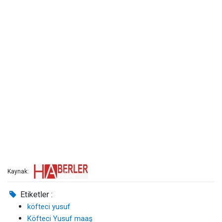
Kaynak:
Etiketler :
köfteci yusuf
Köfteci Yusuf maaş