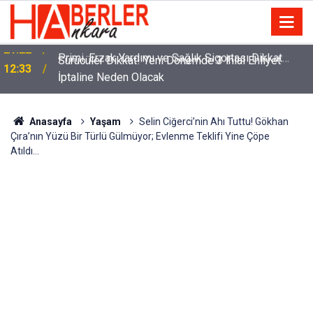
m
Sürücüler Dikkat! Yeni Dönemde 3 İhlal Ehliyet
12:33
İptaline Neden Olacak
Anasayfa
Yaşam
Selin Ciğerci’nin Ahı Tuttu! Gökhan
Çıra’nın Yüzü Bir Türlü Gülmüyor; Evlenme Teklifi Yine Çöpe
Atıldı…