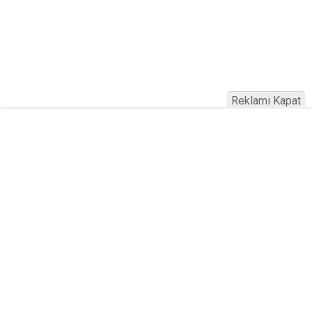
Reklamı Kapat
Köfteci Yusuf'ta Maaş 40 Bin TL Oldu
2026! Bayram Primi, Erzak Yardımı ve