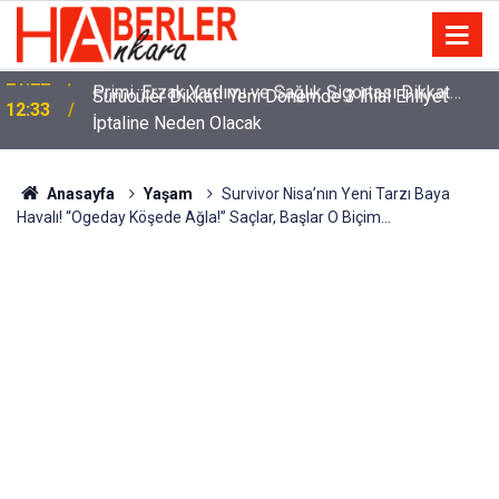
m
Sürücüler Dikkat! Yeni Dönemde 3 İhlal Ehliyet
12:33
İptaline Neden Olacak
Anasayfa
Yaşam
Survivor Nisa’nın Yeni Tarzı Baya
Havalı! “Ogeday Köşede Ağla!” Saçlar, Başlar O Biçim…