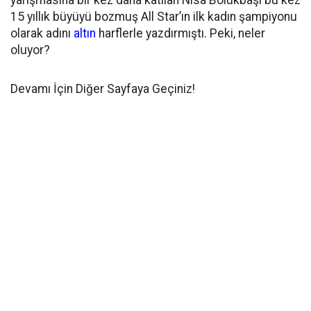
yarışmasına bir kez daha katılan Nisa Bölükbaşı bu kez
15 yıllık büyüyü bozmuş All Star’ın ilk kadın şampiyonu
olarak adını
altın
harflerle yazdırmıştı. Peki, neler
oluyor?
Devamı İçin Diğer Sayfaya Geçiniz!