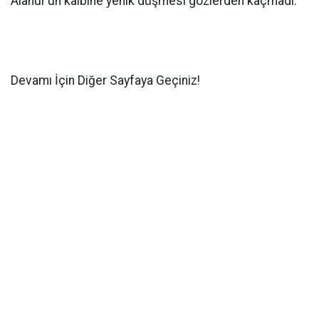
Alanur’un kalbine yenik düşmesi gözlerden kaçmadı.
Devamı İçin Diğer Sayfaya Geçiniz!