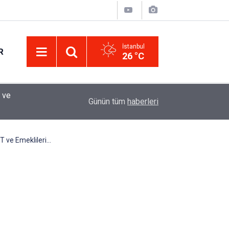
İstanbul
R
26 °C
Eminevim, Katılımevim, Fuzulev ve Birevim İçin 
12:13
Günün tüm
haberleri
Uzadı, Ödeme Kuralları Değişti
T ve Emeklileri…