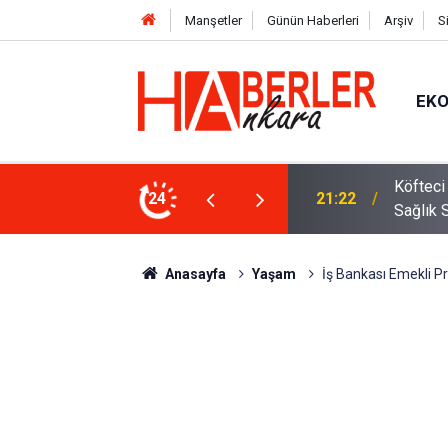
Manşetler
Günün Haberleri
Arşiv
S
EK
 Oldu 2026! Bayram Primi, Erzak Yardımı ve
24
12:33
Sürücül
Anasayfa
Yaşam
İş Bankası Emekli P