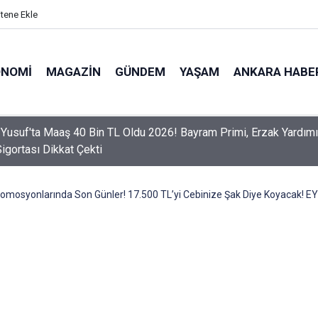
itene Ekle
ONOMI
MAGAZIN
GÜNDEM
YAŞAM
ANKARA HABE
er Dikkat! Yeni Dönemde 3 İhlal Ehliyet İptaline Neden Olacak
romosyonlarında Son Günler! 17.500 TL’yi Cebinize Şak Diye Koyacak! EY