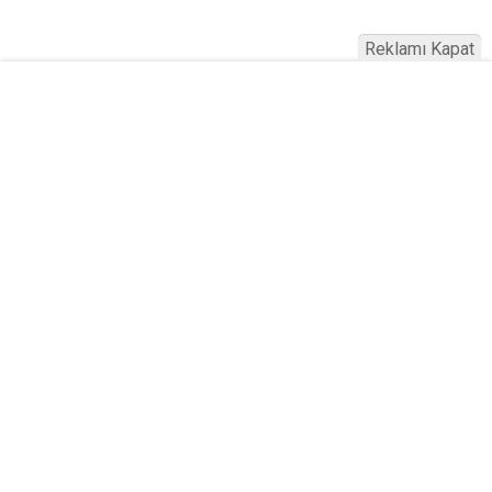
Reklamı Kapat
Köfteci Yusuf'ta Maaş 40 Bin TL Oldu
2026! Bayram Primi, Erzak Yardımı ve
Sağlık Sigortası Dikkat Çekti
Yayınlanma:
19 Temmuz 2026 Pazar 21:22