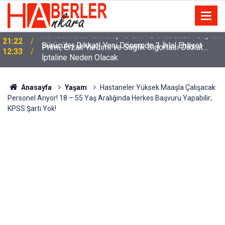
m
Sürücüler Dikkat! Yeni Dönemde 3 İhlal Ehliyet
12:33
İptaline Neden Olacak
Anasayfa
Yaşam
Hastaneler Yüksek Maaşla Çalışacak
Personel Arıyor! 18 – 55 Yaş Aralığında Herkes Başvuru Yapabilir;
KPSS Şartı Yok!