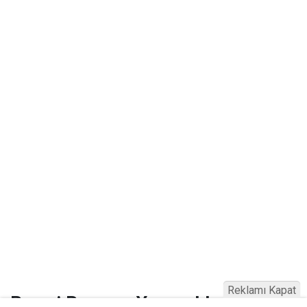
Reklamı Kapat
Resmi Başvuru Yapacaklar Nelere