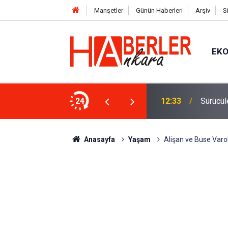
Manşetler
Günün Haberleri
Arşiv
S
EK
 Oldu 2026! Bayram Primi, Erzak Yardımı ve
24
12:33
Sürücül
Anasayfa
Yaşam
Alişan ve Buse Varol