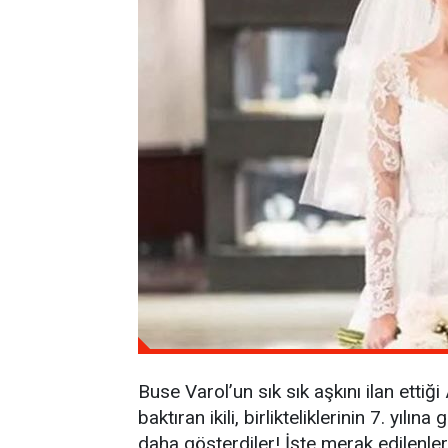
Buse Varol’un sık sık aşkını ilan ettiğ
baktıran ikili, birlikteliklerinin 7. yıl
daha gösterdiler! İşte merak edilenl