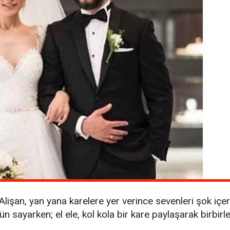
i Alişan, yan yana karelere yer verince sevenleri şok içer
ına gün sayarken; el ele, kol kola bir kare paylaşarak birbir
er…