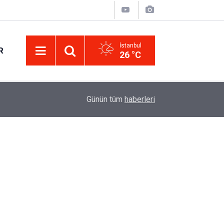
İstanbul
R
26 °C
Eminevim, Katılımevim, Fuzulev ve Birevim İçin 
12:13
Günün tüm
haberleri
Uzadı, Ödeme Kuralları Değişti