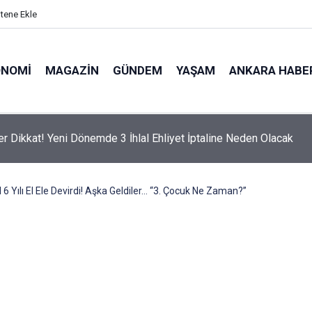
itene Ekle
ONOMI
MAGAZIN
GÜNDEM
YAŞAM
ANKARA HABE
er Dikkat! Yeni Dönemde 3 İhlal Ehliyet İptaline Neden Olacak
 6 Yılı El Ele Devirdi! Aşka Geldiler… “3. Çocuk Ne Zaman?”