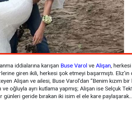
oşanma iddialarına karışan
Buse Varol
ve
Alişan
, herkesi
rine giren ikili, herkesi şok etmeyi başarmıştı. Eliz’
teyen Alişan ve ailesi, Buse Varol’dan “Benim kızım bir
ve oğluyla ayrı kutlama yapmış; Alişan ise Selçuk Tektaş 
 günleri geride bırakan iki isim el ele kare paylaşarak