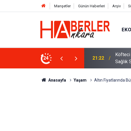
Manşetler
Günün Haberleri
Arşiv
S
EK
 Oldu 2026! Bayram Primi, Erzak Yardımı ve
24
12:33
Sürücül
Anasayfa
Yaşam
Altın Fiyatlarında 