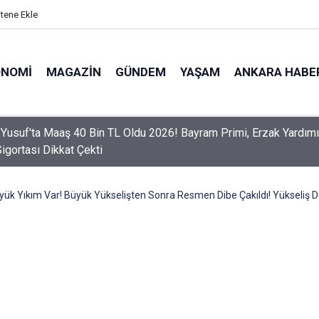
itene Ekle
ONOMI
MAGAZIN
GÜNDEM
YAŞAM
ANKARA HABE
er Dikkat! Yeni Dönemde 3 İhlal Ehliyet İptaline Neden Olacak
Büyük Yıkım Var! Büyük Yükselişten Sonra Resmen Dibe Çakıldı! Yükseliş