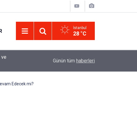
İstanbul
R
28 °C
Eminevim, Katılımevim, Fuzulev ve Birevim İçin 
12:13
Günün tüm
haberleri
Uzadı, Ödeme Kuralları Değişti
 Devam Edecek mi?