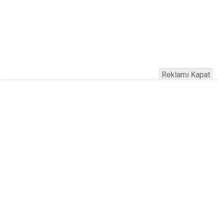
Reklamı Kapat
Köfteci Yusuf'ta Maaş 40 Bin TL Oldu
2026! Bayram Primi, Erzak Yardımı ve