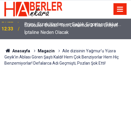
m
Sürücüler Dikkat! Yeni Dönemde 3 İhlal Ehliyet
12:33
İptaline Neden Olacak
Anasayfa
Magazin
Aile dizisinin Yağmur’u Yüsra
Geyik’in Ablası Gören Şaştı Kaldı! Hem Çok Benziyorlar Hem Hiç
Benzemiyorlar! Defalarca Adı Geçmişti; Pozları Şok Etti!