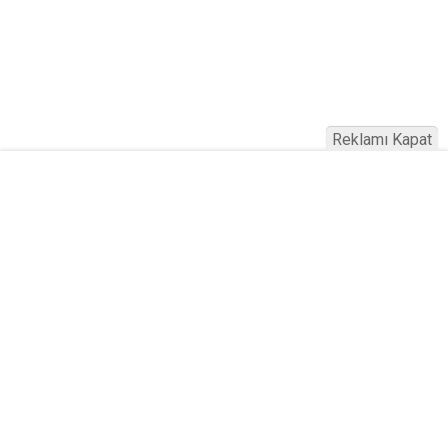
Reklamı Kapat
Köfteci Yusuf'ta Maaş 40 Bin TL Oldu
2026! Bayram Primi, Erzak Yardımı ve