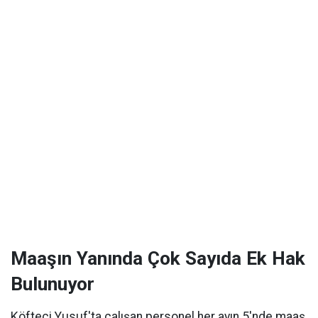
Maaşın Yanında Çok Sayıda Ek Hak
Bulunuyor
Köfteci Yusuf'ta çalışan personel her ayın 5'nde maaş