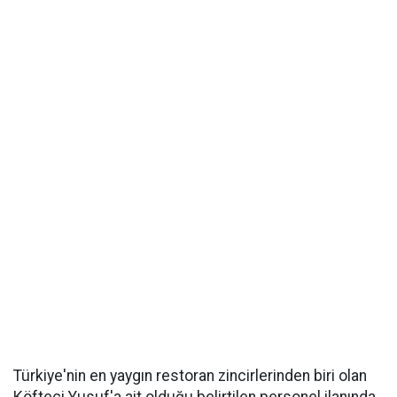
Türkiye'nin en yaygın restoran zincirlerinden biri olan
Köfteci Yusuf'a ait olduğu belirtilen personel ilanında