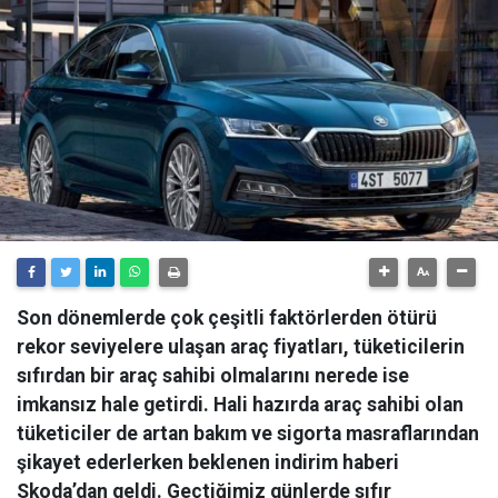
Son dönemlerde çok çeşitli faktörlerden ötürü
rekor seviyelere ulaşan araç fiyatları, tüketicilerin
sıfırdan bir araç sahibi olmalarını nerede ise
imkansız hale getirdi. Hali hazırda araç sahibi olan
tüketiciler de artan bakım ve sigorta masraflarından
şikayet ederlerken beklenen indirim haberi
Skoda’dan geldi. Geçtiğimiz günlerde sıfır