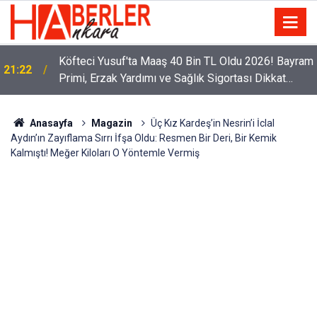
Köfteci Yusuf'ta Maaş 40 Bin TL Oldu 2026! Bayram
21:22
Primi, Erzak Yardımı ve Sağlık Sigortası Dikkat
Çekti
Anasayfa
Magazin
Üç Kız Kardeş’in Nesrin’i İclal
Aydın’ın Zayıflama Sırrı İfşa Oldu: Resmen Bir Deri, Bir Kemik
Kalmıştı! Meğer Kiloları O Yöntemle Vermiş