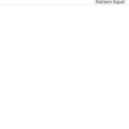
Reklamı Kapat
Ankara 2026 B Sınıfı Ehliyet Fiyatları
Açıklandı! Harç, Sınav ve Kurs Ücreti
Ne Kadar?
Yayınlanma:
09 Ağustos 2026 Pazar 13:46