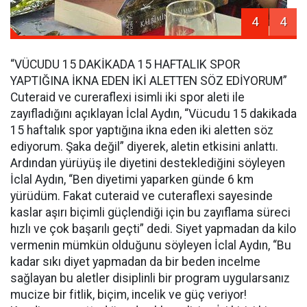
4
4
“VÜCUDU 15 DAKİKADA 15 HAFTALIK SPOR
YAPTIĞINA İKNA EDEN İKİ ALETTEN SÖZ EDİYORUM”
Cuteraid ve cureraflexi isimli iki spor aleti ile
zayıfladığını açıklayan İclal Aydın, “Vücudu 15 dakikada
15 haftalık spor yaptığına ikna eden iki aletten söz
ediyorum. Şaka değil” diyerek, aletin etkisini anlattı.
Ardından yürüyüş ile diyetini desteklediğini söyleyen
İclal Aydın, “Ben diyetimi yaparken günde 6 km
yürüdüm. Fakat cuteraid ve cuteraflexi sayesinde
kaslar aşırı biçimli güçlendiği için bu zayıflama süreci
hızlı ve çok başarılı geçti” dedi. Siyet yapmadan da kilo
vermenin mümkün olduğunu söyleyen İclal Aydın, “Bu
kadar sıkı diyet yapmadan da bir beden incelme
sağlayan bu aletler disiplinli bir program uygularsanız
mucize bir fitlik, biçim, incelik ve güç veriyor!