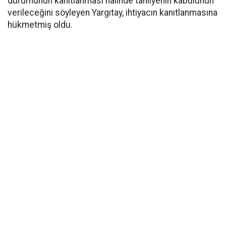
durumunun kanıtlanması halinde tahliyenin kabulünün
verileceğini söyleyen Yargıtay, ihtiyacın kanıtlanmasına
hükmetmiş oldu.