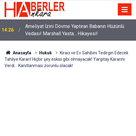
Ameliyat İzini Dövme Yaptıran Babanın Hüzünlü
14:26
Vedası! Marshall Yasta... Hikayesi!
B Sınıfı Ehliyet Alacaklara Önemli Uyarı: İşte 2026
14:11
Her Şey Dahil Güncel Maliyet Tutarı!
Anasayfa
Hukuk
Kiracı ve Ev Sahibini Tedirgin Edecek
Tahliye Kararı! Hiçbir şey eskisi gibi olmayacak! Yargıtay Kararını
Verdi... Kanıtlanması zorunlu olacak!