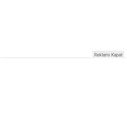
Reklamı Kapat
Köfteci Yusuf'ta Maaş 40 Bin TL Oldu