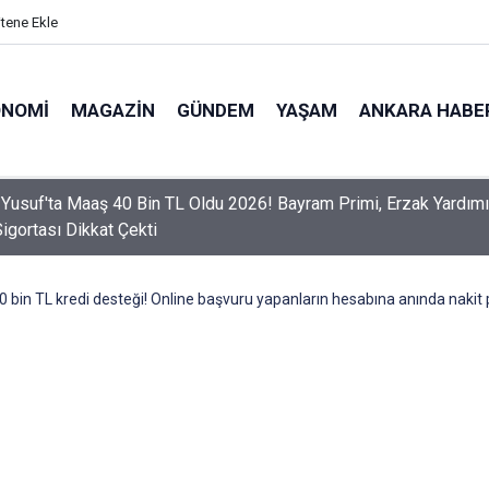
itene Ekle
ONOMI
MAGAZIN
GÜNDEM
YAŞAM
ANKARA HABE
er Dikkat! Yeni Dönemde 3 İhlal Ehliyet İptaline Neden Olacak
0 bin TL kredi desteği! Online başvuru yapanların hesabına anında nakit 