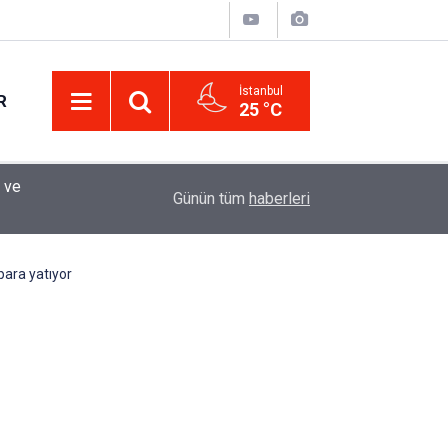
İstanbul
R
25 °C
Eminevim, Katılımevim, Fuzulev ve Birevim İçin 
12:13
Günün tüm
haberleri
Uzadı, Ödeme Kuralları Değişti
para yatıyor