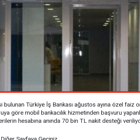
si bulunan Türkiye İş Bankası ağustos ayına özel faiz o
uya göre mobil bankacılık hizmetinden başvuru yapanla
ilerin hesabına anında 70 bin TL nakit desteği veriliyo
Diğer Sayfaya Geçiniz...