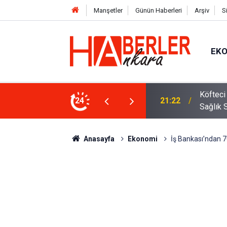
Manşetler
Günün Haberleri
Arşiv
S
EK
 Oldu 2026! Bayram Primi, Erzak Yardımı ve
24
12:33
Sürücül
Anasayfa
Ekonomi
İş Bankası’ndan 7