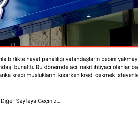
a birlikte hayat pahalılığı vatandaşların cebini yakma
şı bunalttı. Bu dönemde acil nakit ihtiyacı olanlar ban
nka kredi musluklarını kısarken kredi çekmek isteyenl
Diğer Sayfaya Geçiniz...