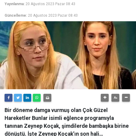
Yayınlanma:
20 Ağustos 2023 Pazar 08:43
Güncelleme:
20 Ağustos 2023 Pazar 08:43
Bir döneme damga vurmuş olan Çok Güzel
Hareketler Bunlar isimli eğlence programıyla
tanınan Zeynep Koçak, şimdilerde bambaşka birine
dönüştü. İşte Zeynep Koçak’ın son hali…