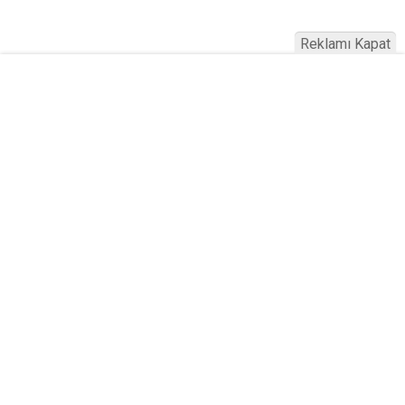
Reklamı Kapat
Köfteci Yusuf'ta Maaş 40 Bin TL Oldu
2026! Bayram Primi, Erzak Yardımı ve
Sağlık Sigortası Dikkat Çekti
Yayınlanma:
19 Temmuz 2026 Pazar 21:22