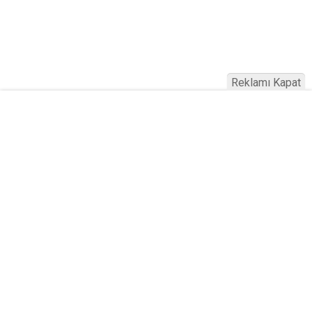
Reklamı Kapat
Köfteci Yusuf'ta Maaş 40 Bin TL Oldu
2026! Bayram Primi, Erzak Yardımı ve
Sağlık Sigortası Dikkat Çekti