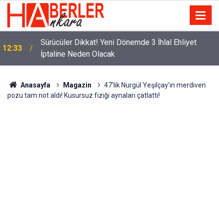
m
Sürücüler Dikkat! Yeni Dönemde 3 İhlal Ehliyet
12:33
İptaline Neden Olacak
Anasayfa
Magazin
47’lik Nurgül Yeşilçay’ın merdiven
pozu tam not aldı! Kusursuz fiziği aynaları çatlattı!