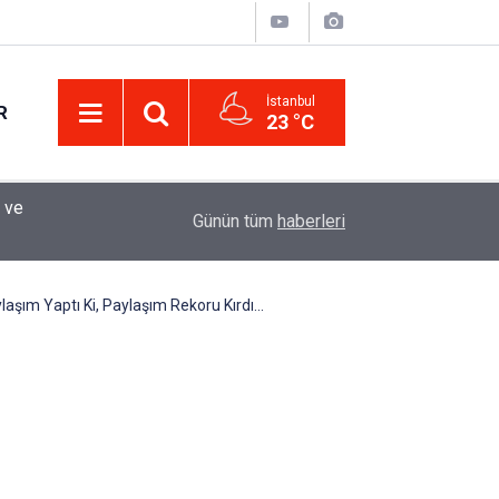
İstanbul
R
23 °C
Eminevim, Katılımevim, Fuzulev ve Birevim İçin 
12:13
Günün tüm
haberleri
Uzadı, Ödeme Kuralları Değişti
laşım Yaptı Ki, Paylaşım Rekoru Kırdı...