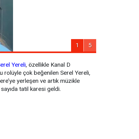
1
5
erel Yereli
, özellikle Kanal D
u rolüyle çok beğenilen Serel Yereli,
tere’ye yerleşen ve artık müzikle
sayıda tatil karesi geldi.