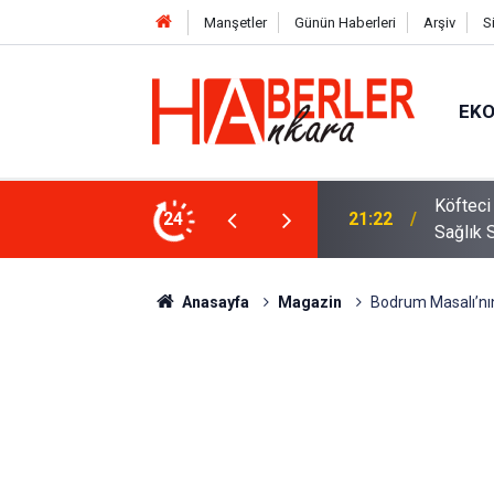
Manşetler
Günün Haberleri
Arşiv
S
EK
 Oldu 2026! Bayram Primi, Erzak Yardımı ve
24
12:33
Sürücül
Anasayfa
Magazin
Bodrum Masalı’nın 