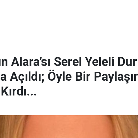
 Alara’sı Serel Yeleli Du
a Açıldı; Öyle Bir Paylaşı
ırdı...