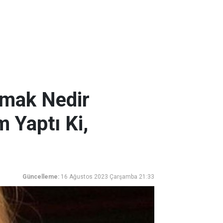
rmak Nedir
m Yaptı Ki,
Güncelleme:
16 Ağustos 2023 Çarşamba 21:33