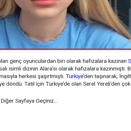
an genç oyunculardan biri olarak hafızalara kazınan
S
 isimli dizinin Alara’sı olarak hafızalara kazınmıştı. B
masıyla herkesi şaşırtmıştı.
Türkiye
’den taşınarak, İngil
e döndü. Tatil için Türkiye’de olan Serel Yereli’den çok 
Diğer Sayfaya Geçiniz...