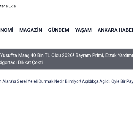
itene Ekle
ONOMI
MAGAZIN
GÜNDEM
YAŞAM
ANKARA HABE
er Dikkat! Yeni Dönemde 3 İhlal Ehliyet İptaline Neden Olacak
Alara’sı Serel Yeleli Durmak Nedir Bilmiyor! Açıldıkça Açıldı; Öyle Bir Pay