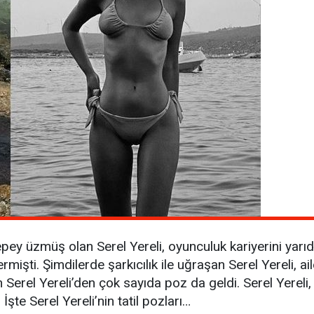
 epey üzmüş olan Serel Yereli, oyunculuk kariyerini yar
işti. Şimdilerde şarkıcılık ile uğraşan Serel Yereli, ail
eçen Serel Yereli’den çok sayıda poz da geldi. Serel Yere
şte Serel Yereli’nin tatil pozları…