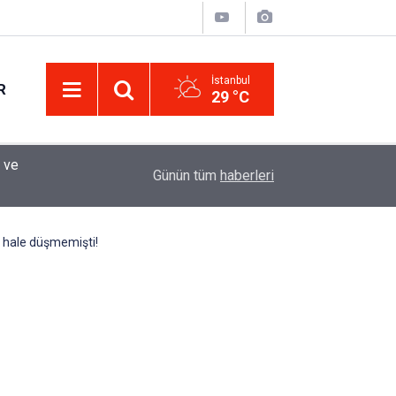
İstanbul
R
29 °C
Eminevim, Katılımevim, Fuzulev ve Birevim İçin 
12:13
Günün tüm
haberleri
Uzadı, Ödeme Kuralları Değişti
u hale düşmemişti!