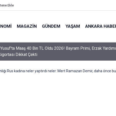
itene Ekle
ONOMI
MAGAZIN
GÜNDEM
YAŞAM
ANKARA HABE
er Dikkat! Yeni Dönemde 3 İhlal Ehliyet İptaline Neden Olacak
anlığı Rus kadına neler yaptırdı neler: Mert Ramazan Demir, daha önce b