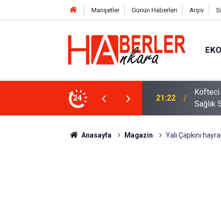
Manşetler
Günün Haberleri
Arşiv
S
EK
 Oldu 2026! Bayram Primi, Erzak Yardımı ve
24
12:33
Sürücül
Anasayfa
Magazin
Yalı Çapkını hayr