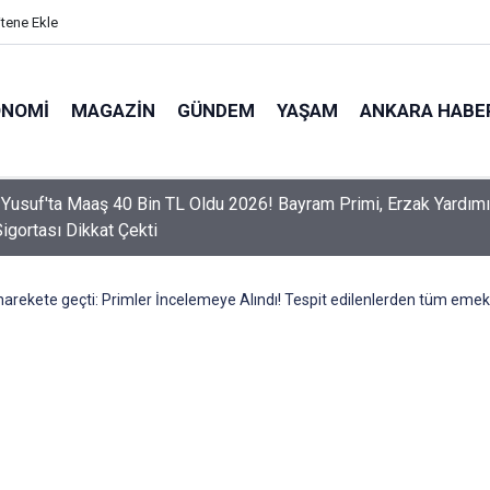
itene Ekle
ONOMI
MAGAZIN
GÜNDEM
YAŞAM
ANKARA HABE
er Dikkat! Yeni Dönemde 3 İhlal Ehliyet İptaline Neden Olacak
rekete geçti: Primler İncelemeye Alındı! Tespit edilenlerden tüm emekli m