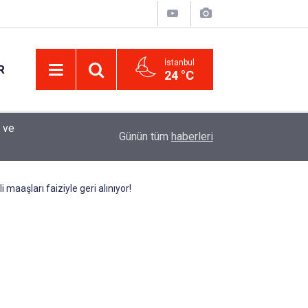
İstanbul
R
24 °C
Eminevim, Katılımevim, Fuzulev ve Birevim İçin 
12:13
Günün tüm
haberleri
Uzadı, Ödeme Kuralları Değişti
aaşları faiziyle geri alınıyor!