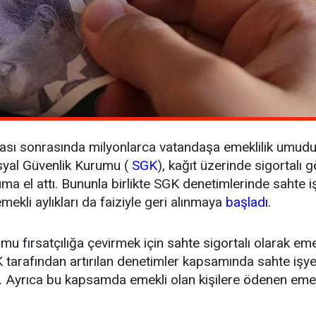
sası sonrasında milyonlarca vatandaşa emeklilik umudu
osyal Güvenlik Kurumu (
SGK
), kağıt üzerinde sigortalı gö
ma el attı. Bununla birlikte SGK denetimlerinde sahte işy
mekli aylıkları da faiziyle geri alınmaya
başladı
.
mu fırsatçılığa çevirmek için sahte sigortalı olarak em
K tarafından artırılan denetimler kapsamında sahte işyer
or. Ayrıca bu kapsamda emekli olan kişilere ödenen emekli 