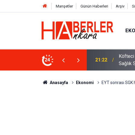
Manşetler
Günün Haberleri
Arşiv
S
EK
 Oldu 2026! Bayram Primi, Erzak Yardımı ve
24
12:33
Sürücül
Anasayfa
Ekonomi
EYT sonrası SGK ha