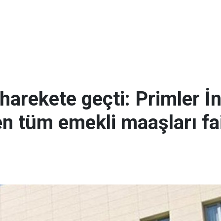
arekete geçti: Primler İ
en tüm emekli maaşları fai