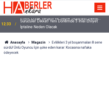
m
Sürücüler Dikkat! Yeni Dönemde 3 İhlal Ehliyet
12:33
İptaline Neden Olacak
Anasayfa
Magazin
Evlilikleri 3 yıl boşanmaları 8 sene
sürdü! Ünlü Oyuncu İçin şoke eden karar: Kocasına nafaka
ödeyecek