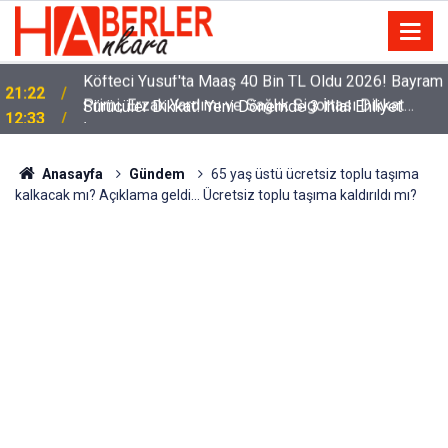
m
Sürücüler Dikkat! Yeni Dönemde 3 İhlal Ehliyet
12:33
İptaline Neden Olacak
Anasayfa
Gündem
65 yaş üstü ücretsiz toplu taşıma
kalkacak mı? Açıklama geldi... Ücretsiz toplu taşıma kaldırıldı mı?