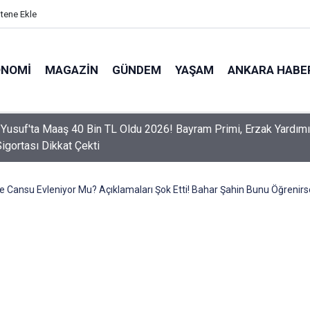
itene Ekle
ONOMI
MAGAZIN
GÜNDEM
YAŞAM
ANKARA HABE
er Dikkat! Yeni Dönemde 3 İhlal Ehliyet İptaline Neden Olacak
 Cansu Evleniyor Mu? Açıklamaları Şok Etti! Bahar Şahin Bunu Öğrenirs