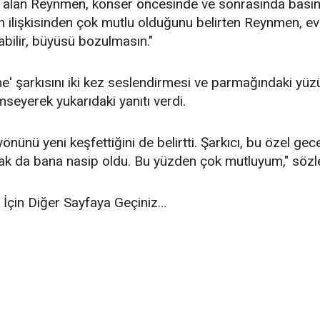
alan Reynmen, konser öncesinde ve sonrasında basın me
 ilişkisinden çok mutlu olduğunu belirten Reynmen, evlili
abilir, büyüsü bozulmasın."
e' şarkısını iki kez seslendirmesi ve parmağındaki yüzü
mseyerek yukarıdaki yanıtı verdi.
ünü yeni keşfettiğini de belirtti. Şarkıcı, bu özel ge
 da bana nasip oldu. Bu yüzden çok mutluyum," sözler
 İçin Diğer Sayfaya Geçiniz…