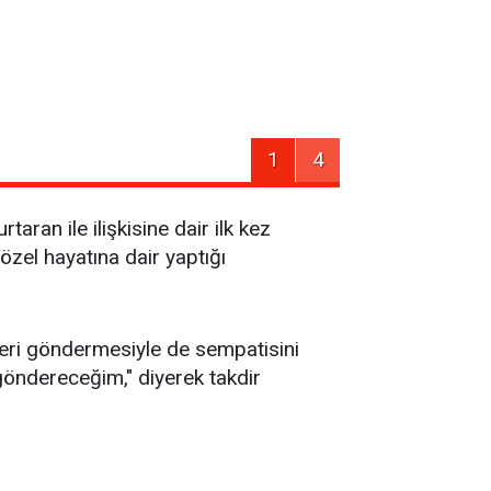
1
4
ran ile ilişkisine dair ilk kez
özel hayatına dair yaptığı
 geri göndermesiyle de sempatisini
 göndereceğim," diyerek takdir