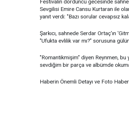
Festivalin dördüncü gecesinde sahne 
Sevgilisi Emire Cansu Kurtaran ile olan
yanıt verdi: "Bazı sorular cevapsız kal
Şarkıcı, sahnede Serdar Ortaç'ın 'Gitm
"Ufukta evlilik var mı?" sorusuna gülü
"Romantikmişim" diyen Reynmen, bu yön
sevdiğim bir parça ve albümde okumak
Haberin Önemli Detayı ve Foto Haber