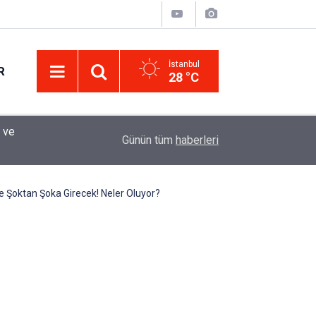
İstanbul
R
28 °C
Eminevim, Katılımevim, Fuzulev ve Birevim İçin 
12:13
Günün tüm
haberleri
Uzadı, Ödeme Kuralları Değişti
e Şoktan Şoka Girecek! Neler Oluyor?