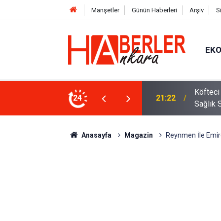
Manşetler
Günün Haberleri
Arşiv
S
EK
 Oldu 2026! Bayram Primi, Erzak Yardımı ve
24
12:33
Sürücül
Anasayfa
Magazin
Reynmen İle Emire