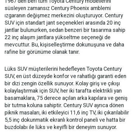
1967'den beri tüm Toyota Century modellerini
süsleyen zamansız Century Phoenix amblemi
ızgaranın değişmez merkezini oluşturuyor. Century
SUV için standart jant seçenekleri arasında 20 inç
jantlar bulunurken, sedan benzeri bir tasarıma sahip
22 inç alaşım jantlara yükseltme seçeneği de
mevcuttur. Bu, kişiselleştirme dokunuşuna ve daha
rafine bir görünüme olanak tanır.
Lüks SUV müşterilerini hedefleyen Toyota Century
SUV, en üst düzeyde konfor ve rahatlığı garanti eden
bir dizi zengin özellik sunuyor. Kolay giriş ve çıkışı
kolaylaştırmak için SUV, her iki tarafta elektrikli yan
basamaklara, 75 derece açılan arka kapılara ve geniş
bir tutma koluna sahiptir. Century SUV ayrıca dönen
piknik masaları, iki etkileyici 11,6 inç TV, iki çıkarılabilir
5,5 inç dokunmatik ekranlı kontrol paneli ve hatta bir
buzdolabı ile lüks ve keyifli bir deneyim sunuyor.