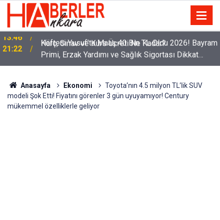
Köfteci Yusuf'ta Maaş 40 Bin TL Oldu 2026! Bayram
21:22
Primi, Erzak Yardımı ve Sağlık Sigortası Dikkat
Çekti
Anasayfa
Ekonomi
Toyota’nın 4.5 milyon TL’lik SUV
modeli Şok Etti! Fiyatını görenler 3 gün uyuyamıyor! Century
mükemmel özelliklerle geliyor