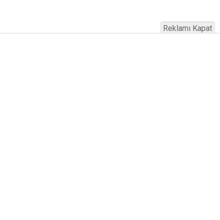
Reklamı Kapat
Ankara 2026 B Sınıfı Ehliyet Fiyatları
Açıklandı! Harç, Sınav ve Kurs Ücreti
Ne Kadar?
Yayınlanma:
09 Ağustos 2026 Pazar 13:46