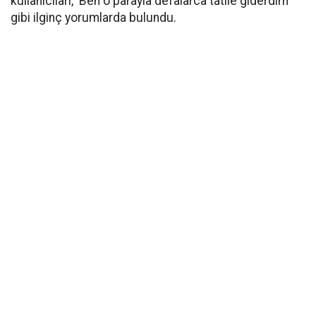
kullanıcıları, ‘Ben o parayla defalarca tatile giderdim’
gibi ilginç yorumlarda bulundu.