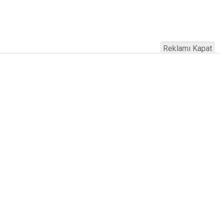
Reklamı Kapat
Köfteci Yusuf'ta Maaş 40 Bin TL Oldu
2026! Bayram Primi, Erzak Yardımı ve
Sağlık Sigortası Dikkat Çekti