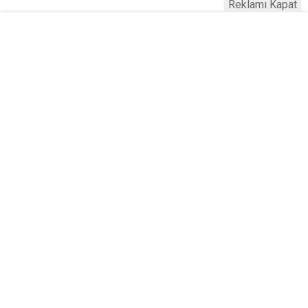
Reklamı Kapat
Köfteci Yusuf'ta Maaş 40 Bin TL Oldu
2026! Bayram Primi, Erzak Yardımı ve
Sağlık Sigortası Dikkat Çekti
Yayınlanma:
19 Temmuz 2026 Pazar 21:22