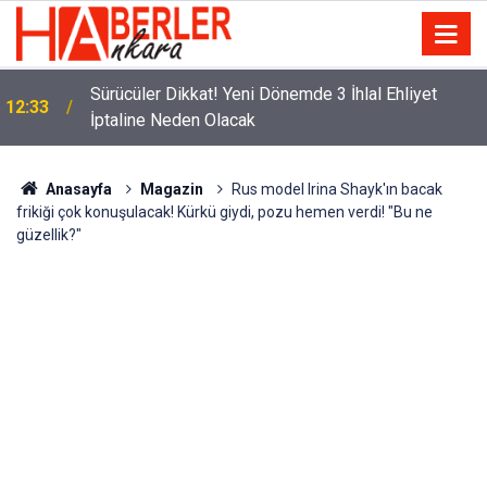
m
Sürücüler Dikkat! Yeni Dönemde 3 İhlal Ehliyet
12:33
İptaline Neden Olacak
Anasayfa
Magazin
Rus model Irina Shayk'ın bacak
frikiği çok konuşulacak! Kürkü giydi, pozu hemen verdi! "Bu ne
güzellik?"