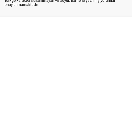
Türkçe karakter kullanılmayan ve büyük harflerle yazılmış yorumlar
onaylanmamaktadır.