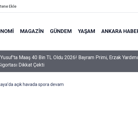
itene Ekle
ONOMI
MAGAZIN
GÜNDEM
YAŞAM
ANKARA HABE
er Dikkat! Yeni Dönemde 3 İhlal Ehliyet İptaline Neden Olacak
aya’da açık havada spora devam