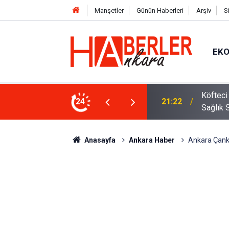
Manşetler
Günün Haberleri
Arşiv
S
EK
 Oldu 2026! Bayram Primi, Erzak Yardımı ve
24
12:33
Sürücül
Anasayfa
Ankara Haber
Ankara Çank