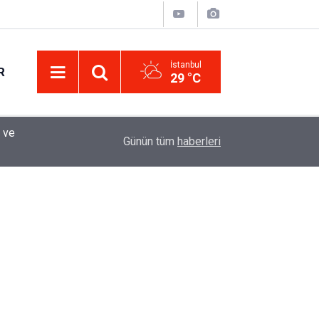
İstanbul
R
29 °C
Eminevim, Katılımevim, Fuzulev ve Birevim İçin 
12:13
Günün tüm
haberleri
Uzadı, Ödeme Kuralları Değişti