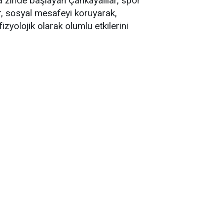
a zinde başlayan Çankayalılar, spor
, sosyal mesafeyi koruyarak,
yolojik olarak olumlu etkilerini