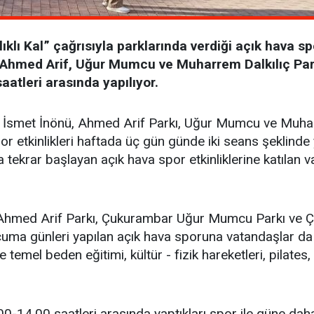
klı Kal” çağrısıyla parklarında verdiği açık hava sp
ü, Ahmed Arif, Uğur Mumcu ve Muharrem Dalkılıç Pa
aatleri arasında yapılıyor.
ri, İsmet İnönü, Ahmed Arif Parkı, Uğur Mumcu ve Muha
or etkinlikleri haftada üç gün günde iki seans şeklinde 
a tekrar başlayan açık hava spor etkinliklerine katılan v
n Ahmed Arif Parkı, Çukurambar Uğur Mumcu Parkı ve Ç
uma günleri yapılan açık hava sporuna vatandaşlar da 
temel beden eğitimi, kültür - fizik hareketleri, pilates,
-14.00 saatleri arasında yaptıkları spor ile güne dah