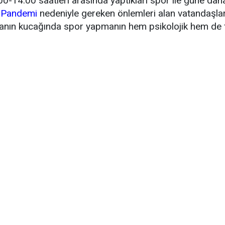
-14.00 saatleri arasında yaptıkları spor ile güne dah
.
Pandemi
nedeniyle gereken önlemleri alan vatandaşlar
nın kucağında spor yapmanın hem psikolojik hem de fiz