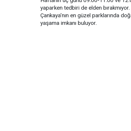
Haftanın üç günü 09.00-11.00 ve 12.00
yaparken tedbiri de elden bırakmıyor
Çankaya’nın en güzel parklarında doğa
yaşama imkanı buluyor.