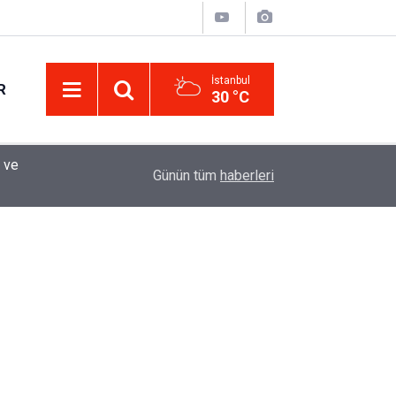
İstanbul
R
30 °C
Eminevim, Katılımevim, Fuzulev ve Birevim İçin 
12:13
Günün tüm
haberleri
Uzadı, Ödeme Kuralları Değişti