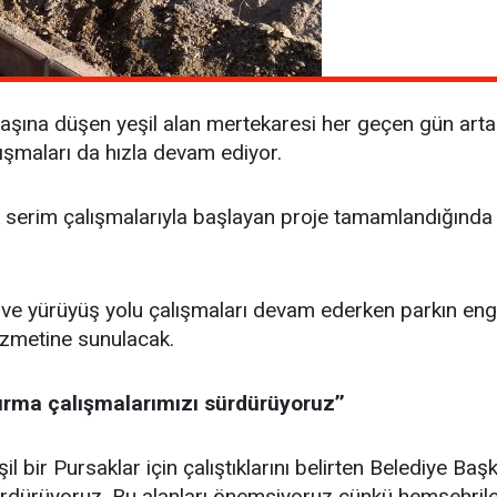
i başına düşen yeşil alan mertekaresi her geçen gün a
lışmaları da hızla devam ediyor.
k serim çalışmalarıyla başlayan proje tamamlandığında 
ve yürüyüş yolu çalışmaları devam ederken parkın engeb
 hizmetine sunulacak.
ırma çalışmalarımızı sürdürüyoruz’’
ir Pursaklar için çalıştıklarını belirten Belediye Başka
ürdürüyoruz. Bu alanları önemsiyoruz çünkü hemşehrile