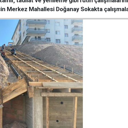
tamir, tadilat ve yenileme gibi rutin çalışmaları
için Merkez Mahallesi Doğanay Sokakta çalışmala