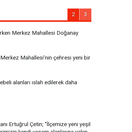
2
3
rtarken Merkez Mahallesi Doğanay
Merkez Mahallesi’nin çehresi yeni bir
eli alanları ıslah edilerek daha
nı Ertuğrul Çetin; "İlçemize yeni yeşil
rimizin kendi yaşam alanlarına yakın