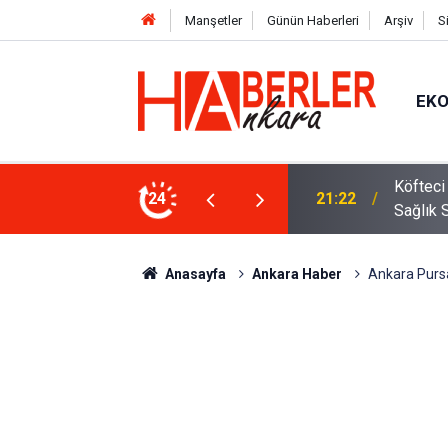
Manşetler
Günün Haberleri
Arşiv
S
EK
 Oldu 2026! Bayram Primi, Erzak Yardımı ve
24
12:33
Sürücül
Anasayfa
Ankara Haber
Ankara Pursak