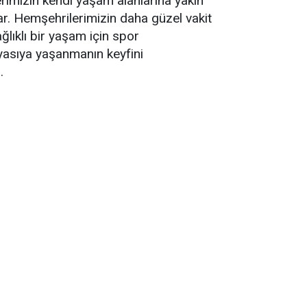
rimizin kendi yaşam alanlarına yakın
ar. Hemşehrilerimizin daha güzel vakit
lıklı bir yaşam için spor
oyasıya yaşanmanın keyfini
.