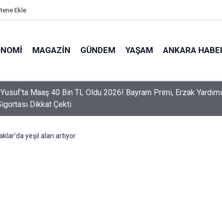
itene Ekle
ONOMI
MAGAZIN
GÜNDEM
YAŞAM
ANKARA HABE
er Dikkat! Yeni Dönemde 3 İhlal Ehliyet İptaline Neden Olacak
lar’da yeşil alan artıyor