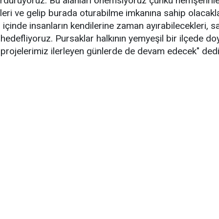
ürdürüyoruz. Bu alanları önemsiyoruz çünkü hemşehrile
eri ve gelip burada oturabilme imkanına sahip olacakl
inde insanların kendilerine zaman ayırabilecekleri, sağ
hedefliyoruz. Pursaklar halkının yemyeşil bir ilçede d
an projelerimiz ilerleyen günlerde de devam edecek" dedi