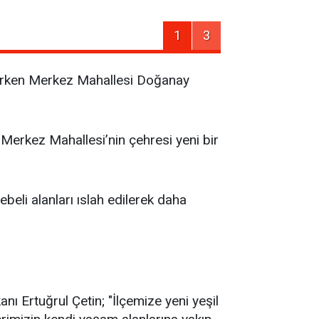
1
3
rtarken Merkez Mahallesi Doğanay
Merkez Mahallesi’nin çehresi yeni bir
eli alanları ıslah edilerek daha
nı Ertuğrul Çetin; "İlçemize yeni yeşil