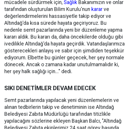
mücadele sürdürmek için,
Sağlık
Bakanımızın ve onlar
tarafından oluşturulan Bilim Kurulu'nun
karar
ve
değerlendirmelerini hassasiyetle takip ediyor ve
Altındağ'da kısa sürede hayata geçiriyoruz. Bu
nedenle semt pazarlarında yeni bir düzenleme yapma
kararı aldık. Bu kararı da, daha öncekilerde olduğu gibi
ivedilikle Altındağ'da hayata geçirdik. Vatandaşlarımıza
gösterecekleri anlayış ve sabır için şimdiden teşekkür
ediyorum. Elbette bu günler geçecek, her şey normale
dönecek. Ancak o zamana kadar unutulmamalıdır ki,
her şey halk sağlığı için..." dedi.
SIKI DENETİMLER DEVAM EDECEK
Semt pazarlarında yapılacak yeni düzenlemelerin ve
alınan tedbirlerin takip ve denetiminin ise Altındağ
Belediyesi Zabıta Müdürlüğü tarafından titizlikle
yapılacağını sözlerine ekleyen Başkan Balcı, "Altındağ
Belediyesi Zabıta ekiplerimiz 24 saat görev başında...