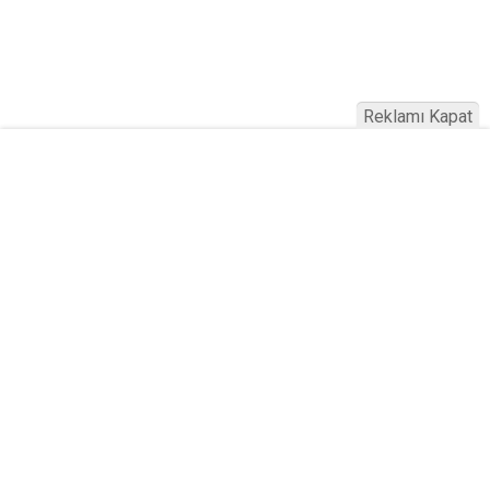
Reklamı Kapat
Köfteci Yusuf'ta Maaş 40 Bin TL Oldu
2026! Bayram Primi, Erzak Yardımı ve
Sağlık Sigortası Dikkat Çekti