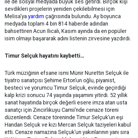
ile de sosyal medyada büyük ses getirdi. Birçok kişi
sevdikleri projelerin yeniden çekilebilmesi için
Melisa'ya
yardım
çağrısında bulundu. Ay boyunca
medyada toplam 4 bin 814 haberde adından
bahsettiren Acun Ilıcalı, Kasım ayında da en popüler
isim olmayı başararak adını listenin zirvesine yazdırdı.
Timur Selçuk hayatını kaybetti…
Türk müziğinin efsane ismi Münir Nurettin Selçuk ile
tiyatro sanatçısı Şehime Erton’un oğlu, piyanist,
besteci ve yorumcu Timur Selçuk, evinde geçirdiği
kalp krizi sonucu 74 yaşında yaşamını yitirdi. 52 yıllık
sanat hayatında birçok değerli esere imza atan usta
sanatçı için Zincirlikuyu Camii’nde cenaze töreni
düzenlendi. Cenaze töreninde Timur Selçuk’un eşi
Handan Selçuk ve kızı Mercan Selçuk taziyeleri kabul
etti. Cenaze namazına Selçuk’un yakınlarının yanı sıra