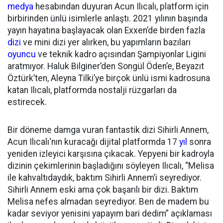
medya
hesabından duyuran Acun Ilıcalı, platform için
birbirinden ünlü isimlerle anlaştı. 2021 yılının başında
yayın hayatına başlayacak olan Exxen’de birden fazla
dizi
ve mini dizi yer alırken, bu yapımların bazıları
oyuncu
ve teknik kadro açısından Şampiyonlar Ligini
aratmıyor. Haluk Bilginer’den Songül Öden’e, Beyazıt
Öztürk’ten, Aleyna Tilki’ye birçok ünlü ismi kadrosuna
katan Ilıcalı, platformda nostalji rüzgarları da
estirecek.
Bir döneme damga vuran fantastik dizi Sihirli Annem,
Acun Ilıcalı'nın kuracağı dijital platformda 17
yıl
sonra
yeniden izleyici karşısına çıkacak. Yepyeni bir kadroyla
dizinin çekimlerinin başladığını söyleyen Ilıcalı, “Melisa
ile kahvaltıdaydık, baktım Sihirli Annem’i seyrediyor.
Sihirli Annem eski ama çok başarılı bir dizi. Baktım
Melisa nefes almadan seyrediyor. Ben de madem bu
kadar seviyor yenisini yapayım bari dedim” açıklaması