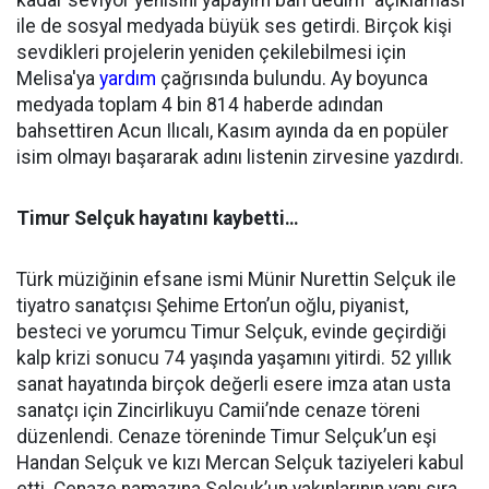
ile de sosyal medyada büyük ses getirdi. Birçok kişi
sevdikleri projelerin yeniden çekilebilmesi için
Melisa'ya
yardım
çağrısında bulundu. Ay boyunca
medyada toplam 4 bin 814 haberde adından
bahsettiren Acun Ilıcalı, Kasım ayında da en popüler
isim olmayı başararak adını listenin zirvesine yazdırdı.
Timur Selçuk hayatını kaybetti…
Türk müziğinin efsane ismi Münir Nurettin Selçuk ile
tiyatro sanatçısı Şehime Erton’un oğlu, piyanist,
besteci ve yorumcu Timur Selçuk, evinde geçirdiği
kalp krizi sonucu 74 yaşında yaşamını yitirdi. 52 yıllık
sanat hayatında birçok değerli esere imza atan usta
sanatçı için Zincirlikuyu Camii’nde cenaze töreni
düzenlendi. Cenaze töreninde Timur Selçuk’un eşi
Handan Selçuk ve kızı Mercan Selçuk taziyeleri kabul
etti. Cenaze namazına Selçuk’un yakınlarının yanı sıra