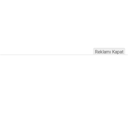
Reklamı Kapat
Altın mı Ev mi? Merkez Bankası