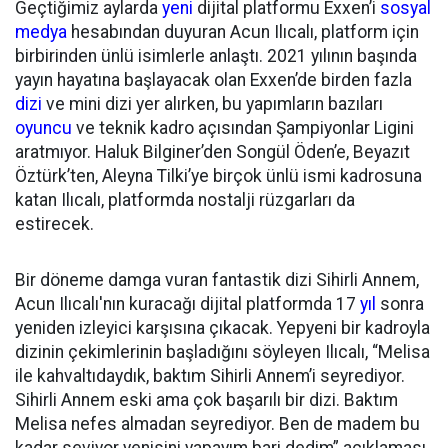
Geçtiğimiz aylarda
yeni
dijital platformu Exxen’i
sosyal
medya
hesabından duyuran Acun Ilıcalı, platform için
birbirinden ünlü isimlerle anlaştı. 2021 yılının başında
yayın hayatına başlayacak olan Exxen’de birden fazla
dizi
ve mini dizi yer alırken, bu yapımların bazıları
oyuncu
ve teknik kadro açısından Şampiyonlar Ligini
aratmıyor. Haluk Bilginer’den Songül Öden’e, Beyazıt
Öztürk’ten, Aleyna Tilki’ye birçok ünlü ismi kadrosuna
katan Ilıcalı, platformda nostalji rüzgarları da
estirecek.
Bir döneme damga vuran fantastik dizi Sihirli Annem,
Acun Ilıcalı'nın kuracağı dijital platformda 17
yıl
sonra
yeniden izleyici karşısına çıkacak. Yepyeni bir kadroyla
dizinin çekimlerinin başladığını söyleyen Ilıcalı, “Melisa
ile kahvaltıdaydık, baktım Sihirli Annem’i seyrediyor.
Sihirli Annem eski ama çok başarılı bir dizi. Baktım
Melisa nefes almadan seyrediyor. Ben de madem bu
kadar seviyor yenisini yapayım bari dedim” açıklaması