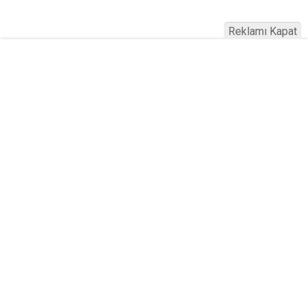
Reklamı Kapat
Köfteci Yusuf'ta Maaş 40 Bin TL Oldu
2026! Bayram Primi, Erzak Yardımı ve
Sağlık Sigortası Dikkat Çekti
Yayınlanma:
19 Temmuz 2026 Pazar 21:22