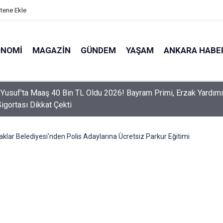
itene Ekle
ONOMI
MAGAZIN
GÜNDEM
YAŞAM
ANKARA HABE
er Dikkat! Yeni Dönemde 3 İhlal Ehliyet İptaline Neden Olacak
klar Belediyesi'nden Polis Adaylarına Ücretsiz Parkur Eğitimi