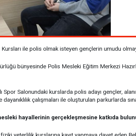
Kursları ile polis olmak isteyen gençlerin umudu olm
üdürlüğü bünyesinde Polis Mesleki Eğitim Merkezi Hazı
ı Spor Salonundaki kurslarda polis adayı gençler, ala
ayanıklılık çalışmaları ile oluşturulan parkurlarda sın
esleki hayallerinin gerçekleşmesine katkıda bulun
ziki yeterlilik kurslarına kayıt yapmaya davet eden Bel