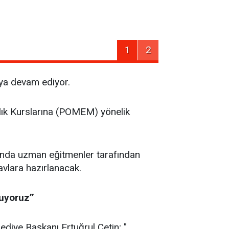
1
2
aya devam ediyor.
rlık Kurslarına (POMEM) yönelik
nında uzman eğitmenler tarafından
avlara hazırlanacak.
uyoruz’’
ediye Başkanı Ertuğrul Çetin; "