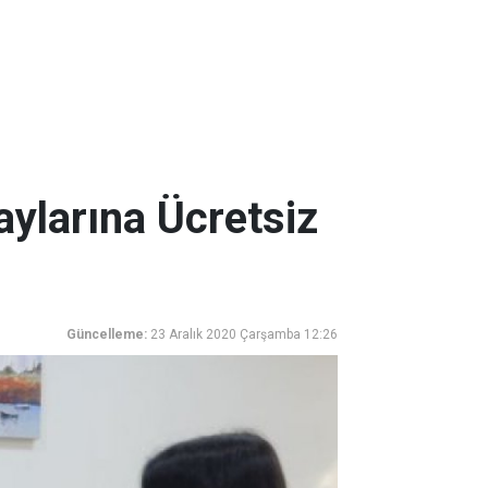
aylarına Ücretsiz
Güncelleme:
23 Aralık 2020 Çarşamba 12:26