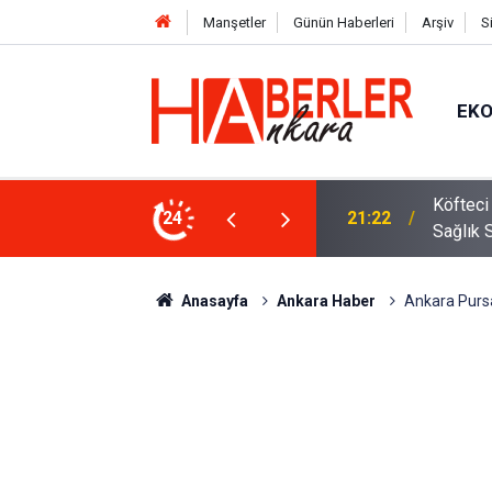
Manşetler
Günün Haberleri
Arşiv
S
EK
 Oldu 2026! Bayram Primi, Erzak Yardımı ve
24
12:33
Sürücül
Anasayfa
Ankara Haber
Ankara Pursa