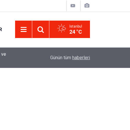
İstanbul
R
24 °C
Eminevim, Katılımevim, Fuzulev ve Birevim İçin 
12:13
Günün tüm
haberleri
Uzadı, Ödeme Kuralları Değişti