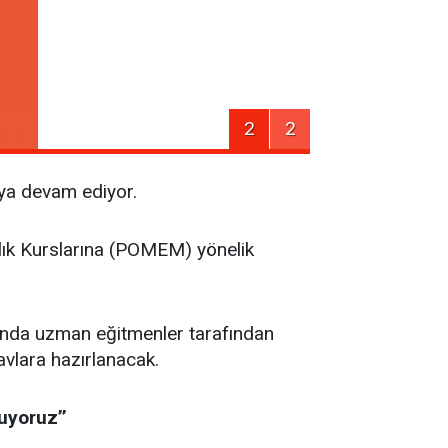
2
2
aya devam ediyor.
rlık Kurslarına (POMEM) yönelik
nında uzman eğitmenler tarafından
avlara hazırlanacak.
uyoruz’’