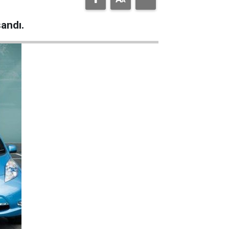
şandı.