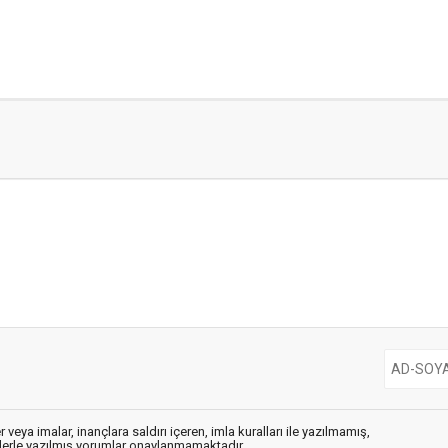
 veya imalar, inançlara saldırı içeren, imla kuralları ile yazılmamış,
flerle yazılmış yorumlar onaylanmamaktadır.