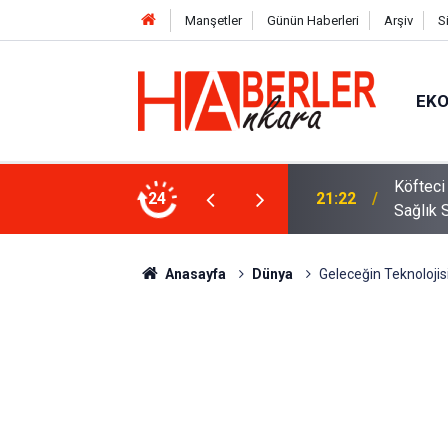
Manşetler
Günün Haberleri
Arşiv
S
EK
 Oldu 2026! Bayram Primi, Erzak Yardımı ve
24
12:33
Sürücül
Anasayfa
Dünya
Geleceğin Teknolojisi