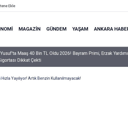
itene Ekle
ONOMI
MAGAZIN
GÜNDEM
YAŞAM
ANKARA HABE
er Dikkat! Yeni Dönemde 3 İhlal Ehliyet İptaline Neden Olacak
 Hızla Yayılıyor! Artık Benzin Kullanılmayacak!