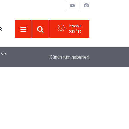
İstanbul
R
30 °C
Eminevim, Katılımevim, Fuzulev ve Birevim İçin 
12:13
Günün tüm
haberleri
Uzadı, Ödeme Kuralları Değişti