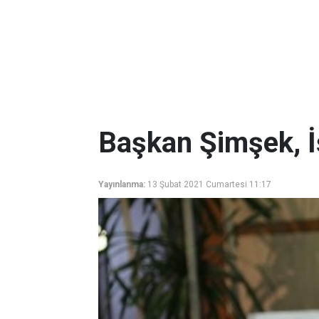
Başkan Şimşek, İ
Yayınlanma:
13 Şubat 2021 Cumartesi 11:17