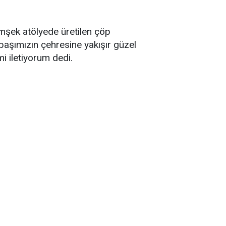
mşek atölyede üretilen çöp
başımızın çehresine yakışır güzel
i iletiyorum dedi.