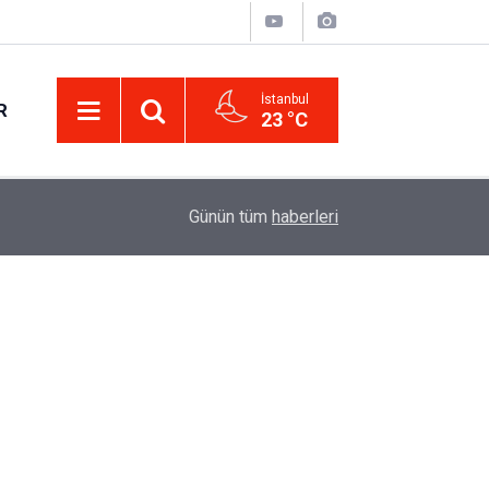
İstanbul
R
23 °C
Eminevim, Katılımevim, Fuzulev ve Birevim İçin 
12:13
Günün tüm
haberleri
Uzadı, Ödeme Kuralları Değişti