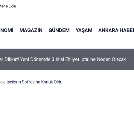
itene Ekle
ONOMI
MAGAZIN
GÜNDEM
YAŞAM
ANKARA HABE
er Dikkat! Yeni Dönemde 3 İhlal Ehliyet İptaline Neden Olacak
k, İşçilerin Sofrasına Konuk Oldu