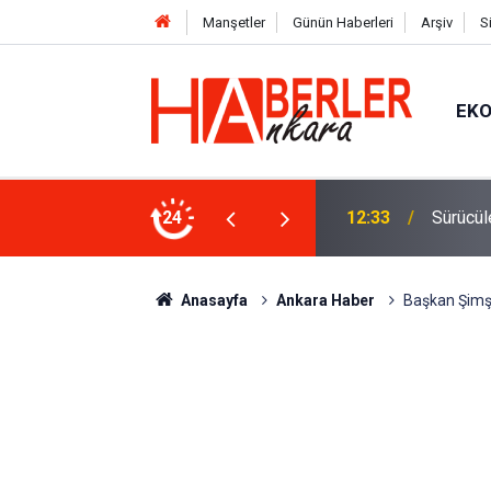
Manşetler
Günün Haberleri
Arşiv
S
EK
 Oldu 2026! Bayram Primi, Erzak Yardımı ve
24
12:33
Sürücül
Anasayfa
Ankara Haber
Başkan Şimşe