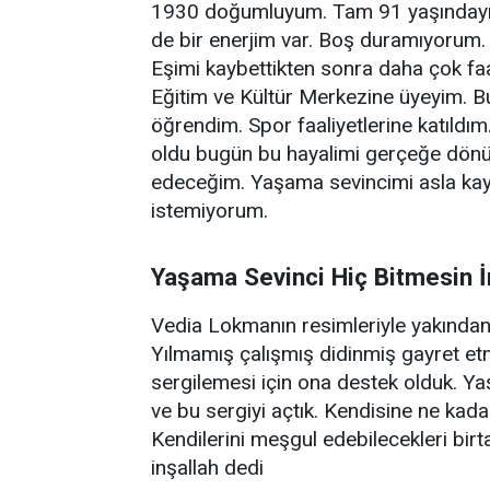
1930 doğumluyum. Tam 91 yaşındayım
de bir enerjim var. Boş duramıyorum
Eşimi kaybettikten sonra daha çok f
Eğitim ve Kültür Merkezine üyeyim. B
öğrendim. Spor faaliyetlerine katıldı
oldu bugün bu hayalimi gerçeğe dön
edeceğim. Yaşama sevincimi asla kay
istemiyorum.
Yaşama Sevinci Hiç Bitmesin İ
Vedia Lokmanın resimleriyle yakından 
Yılmamış çalışmış didinmiş gayret etmi
sergilemesi için ona destek olduk. Ya
ve bu sergiyi açtık. Kendisine ne ka
Kendilerini meşgul edebilecekleri birt
inşallah dedi