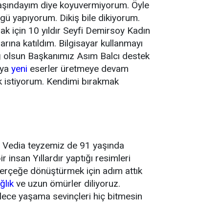
şındayım diye koyuvermiyorum. Öyle
ü yapıyorum. Dikiş bile dikiyorum.
 için 10 yıldır Seyfi Demirsoy Kadın
ına katıldım. Bilgisayar kullanmayı
ağ olsun Başkanımız Asım Balcı destek
aya
yeni
eserler üretmeye devam
 istiyorum. Kendimi bırakmak
z. Vedia teyzemiz de 91 yaşında
 insan Yıllardır yaptığı resimleri
 gerçeğe dönüştürmek için adım attık
ğlık
ve uzun ömürler diliyoruz.
öylece yaşama sevinçleri hiç bitmesin