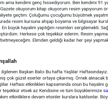
 ama kendimi genç hissediyorum. Ben kendimi 91 ya
. Gazete okuyorum kitap okuyorum resim yapıyorum örg
aaliyete geçtim. Çoluğumu çocuğumu büyütmek yaşatmak
urada resim kursuna ahşap boyama ve bilgisayar kurslar
m. En büyük hayalim yaptığım resimleri sergilemekti. S
üştürdüm. Herkese çok teşekkür ederim. Resim yapm
betmeyeceğim. Elimden geldiği kadar her şeyi yapmak
nşallah
ilgilenen Başkan Balcı Bu hafta Yaşlılar Haftasındayı
ş çok güzel eserler ortaya çıkarmış. Örnek alınacak bir
şlılar Haftası etkinlikleri kapsamında onun bu hayalini
dar teşekkür etsek az Kendisine ve tüm büyüklerimize
sa
akım etkinliklere devam etsinler kurslara katılsınlar. B