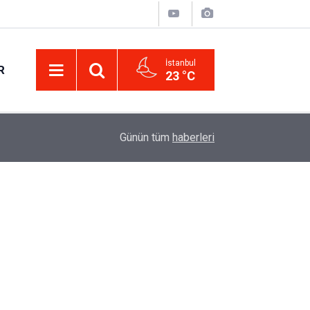
İstanbul
R
23 °C
Eminevim, Katılımevim, Fuzulev ve Birevim İçin 
12:13
Günün tüm
haberleri
Uzadı, Ödeme Kuralları Değişti