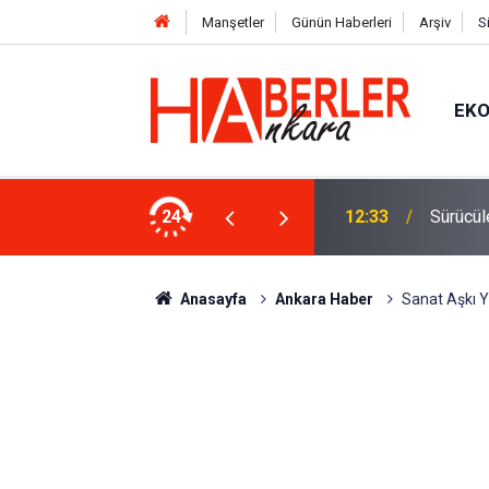
Manşetler
Günün Haberleri
Arşiv
S
EK
 Oldu 2026! Bayram Primi, Erzak Yardımı ve
24
12:33
Sürücül
Anasayfa
Ankara Haber
Sanat Aşkı Y