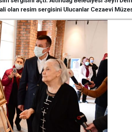
im sergisini açtı. Altındağ Belediyesi Seyfi Dem
i olan resim sergisini Ulucanlar Cezaevi Müzes