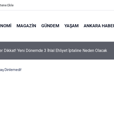
itene Ekle
ONOMI
MAGAZIN
GÜNDEM
YAŞAM
ANKARA HABE
er Dikkat! Yeni Dönemde 3 İhlal Ehliyet İptaline Neden Olacak
aş Dinlemedi!