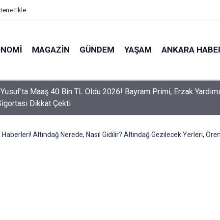
itene Ekle
ONOMI
MAGAZIN
GÜNDEM
YAŞAM
ANKARA HABE
er Dikkat! Yeni Dönemde 3 İhlal Ehliyet İptaline Neden Olacak
Haberleri! Altındağ Nerede, Nasıl Gidilir? Altındağ Gezilecek Yerleri, Ören