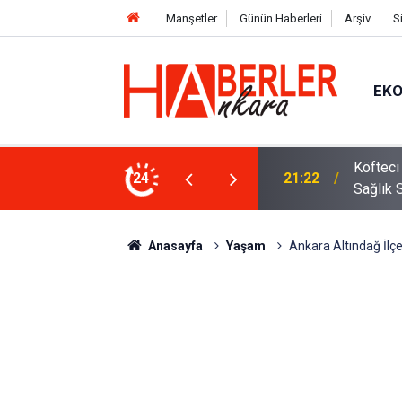
Manşetler
Günün Haberleri
Arşiv
S
EK
 Oldu 2026! Bayram Primi, Erzak Yardımı ve
24
12:33
Sürücül
Anasayfa
Yaşam
Ankara Altındağ İlçe 