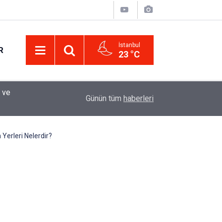
İstanbul
R
23 °C
Eminevim, Katılımevim, Fuzulev ve Birevim İçin 
12:13
Günün tüm
haberleri
Uzadı, Ödeme Kuralları Değişti
 Yerleri Nelerdir?