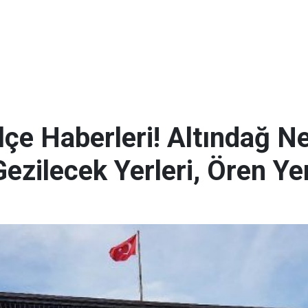
lçe Haberleri! Altındağ N
Gezilecek Yerleri, Ören Ye