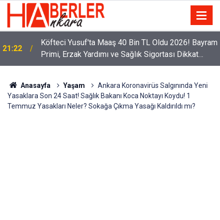
m
Sürücüler Dikkat! Yeni Dönemde 3 İhlal Ehliyet
12:33
İptaline Neden Olacak
Anasayfa
Yaşam
Ankara Koronavirüs Salgınında Yeni
Yasaklara Son 24 Saat! Sağlık Bakanı Koca Noktayı Koydu! 1
Temmuz Yasakları Neler? Sokağa Çıkma Yasağı Kaldırıldı mı?