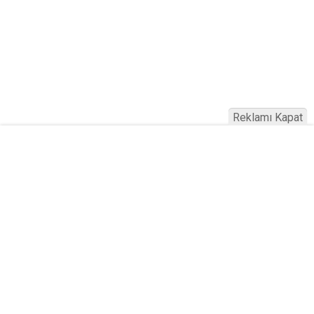
Reklamı Kapat
Köfteci Yusuf'ta Maaş 40 Bin TL Oldu