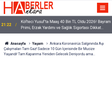
m
Sürücüler Dikkat! Yeni Dönemde 3 İhlal Ehliyet
12:33
İptaline Neden Olacak
Anasayfa
Yaşam
Ankara Koronavirüs Salgınında Aşı
Çalışmaları Tam Gaz! Sadece 10 Gün İçerisinde Bir Mucize
Yaşandı! Tam Kapanma Yeniden Gelecek Deniyordu ama…