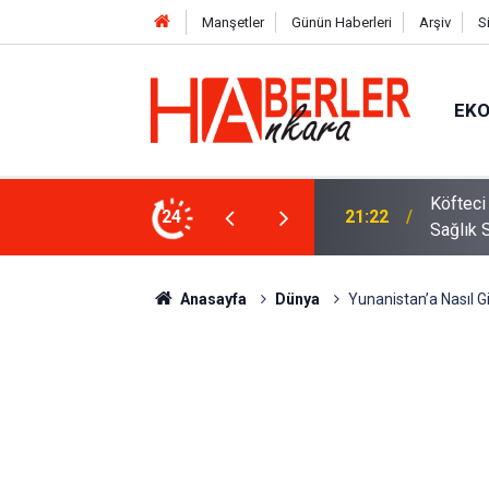
Manşetler
Günün Haberleri
Arşiv
S
EK
 Oldu 2026! Bayram Primi, Erzak Yardımı ve
24
12:33
Sürücül
Anasayfa
Dünya
Yunanistan’a Nasıl G