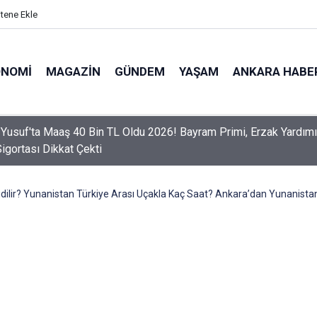
itene Ekle
ONOMI
MAGAZIN
GÜNDEM
YAŞAM
ANKARA HABE
er Dikkat! Yeni Dönemde 3 İhlal Ehliyet İptaline Neden Olacak
idilir? Yunanistan Türkiye Arası Uçakla Kaç Saat? Ankara’dan Yunanistan 