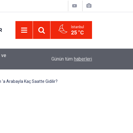
İstanbul
R
25 °C
Eminevim, Katılımevim, Fuzulev ve Birevim İçin 
12:13
Günün tüm
haberleri
Uzadı, Ödeme Kuralları Değişti
'a Arabayla Kaç Saatte Gidilir?