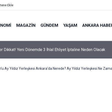
itene Ekle
ONOMI
MAGAZIN
GÜNDEM
YAŞAM
ANKARA HABE
er Dikkat! Yeni Dönemde 3 İhlal Ehliyet İptaline Neden Olacak
n’u Ay Yıldız Yerleşkesi Ankara’da Nerede? Ay Yıldız Yerleşkesi Ne Zam