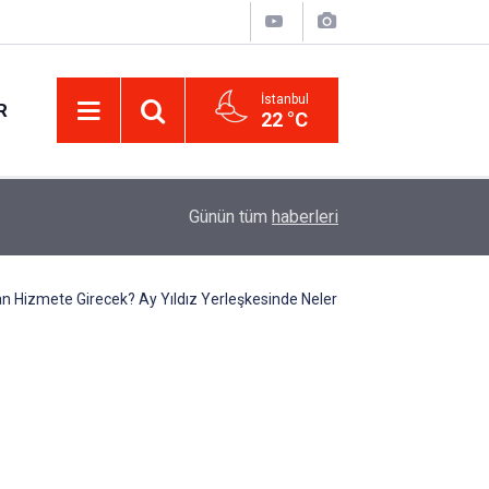
İstanbul
R
22 °C
Eminevim, Katılımevim, Fuzulev ve Birevim İçin 
12:13
Günün tüm
haberleri
Uzadı, Ödeme Kuralları Değişti
an Hizmete Girecek? Ay Yıldız Yerleşkesinde Neler