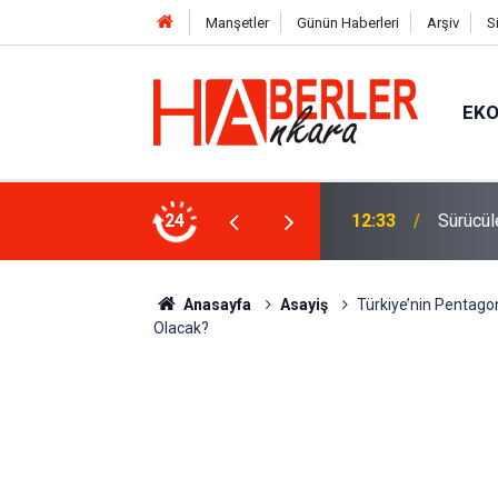
Manşetler
Günün Haberleri
Arşiv
S
EK
 Oldu 2026! Bayram Primi, Erzak Yardımı ve
24
12:33
Sürücül
Anasayfa
Asayiş
Türkiye’nin Pentago
Olacak?