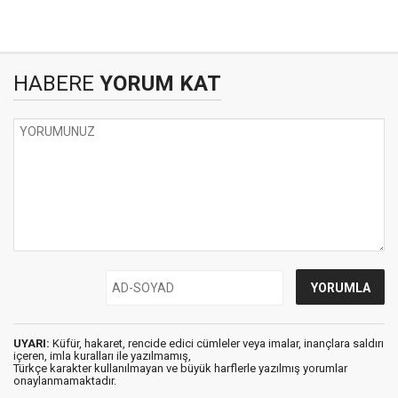
HABERE
YORUM KAT
UYARI:
Küfür, hakaret, rencide edici cümleler veya imalar, inançlara saldırı
içeren, imla kuralları ile yazılmamış,
Türkçe karakter kullanılmayan ve büyük harflerle yazılmış yorumlar
onaylanmamaktadır.