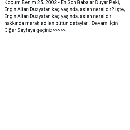
Koçum Benim 25. 2002 - En Son Babalar Duyar Peki,
Engin Altan Düzyatan kaç yaşında, aslen nerelidir? İşte,
Engin Altan Düzyatan kaç yaşında, aslen nerelidir
hakkında merak edilen bütün detaylar… Devamı İçin
Diğer Sayfaya geçiniz>>>>>