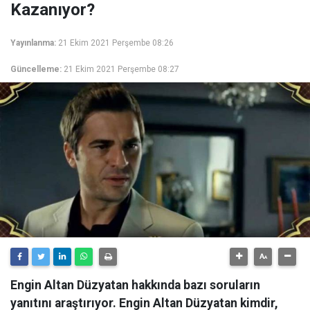
Kazanıyor?
Yayınlanma:
21 Ekim 2021 Perşembe 08:26
Güncelleme:
21 Ekim 2021 Perşembe 08:27
Engin Altan Düzyatan hakkında bazı soruların
yanıtını araştırıyor. Engin Altan Düzyatan kimdir,