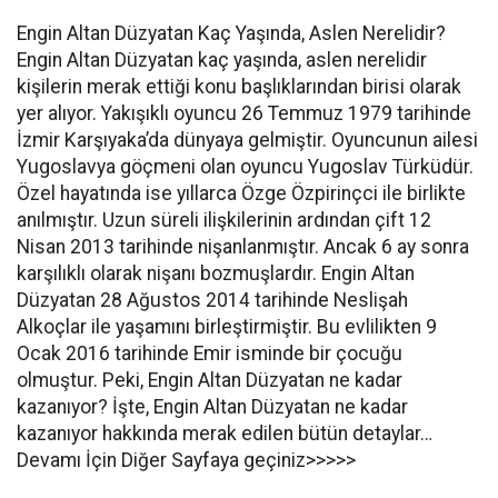
Engin Altan Düzyatan Kaç Yaşında, Aslen Nerelidir?
Engin Altan Düzyatan kaç yaşında, aslen nerelidir
kişilerin merak ettiği konu başlıklarından birisi olarak
yer alıyor. Yakışıklı oyuncu 26 Temmuz 1979 tarihinde
İzmir Karşıyaka’da dünyaya gelmiştir. Oyuncunun ailesi
Yugoslavya göçmeni olan oyuncu Yugoslav Türküdür.
Özel hayatında ise yıllarca Özge Özpirinçci ile birlikte
anılmıştır. Uzun süreli ilişkilerinin ardından çift 12
Nisan 2013 tarihinde nişanlanmıştır. Ancak 6 ay sonra
karşılıklı olarak nişanı bozmuşlardır. Engin Altan
Düzyatan 28 Ağustos 2014 tarihinde Neslişah
Alkoçlar ile yaşamını birleştirmiştir. Bu evlilikten 9
Ocak 2016 tarihinde Emir isminde bir çocuğu
olmuştur. Peki, Engin Altan Düzyatan ne kadar
kazanıyor? İşte, Engin Altan Düzyatan ne kadar
kazanıyor hakkında merak edilen bütün detaylar…
Devamı İçin Diğer Sayfaya geçiniz>>>>>