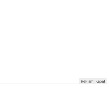
Reklamı Kapat