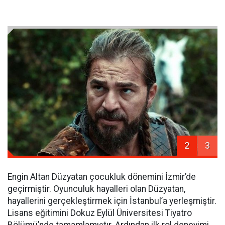
2
3
Engin Altan Düzyatan çocukluk dönemini İzmir’de
geçirmiştir. Oyunculuk hayalleri olan Düzyatan,
hayallerini gerçekleştirmek için İstanbul’a yerleşmiştir.
Lisans eğitimini Dokuz Eylül Üniversitesi Tiyatro
Bölümü’nde tamamlamıştır. Ardından ilk rol deneyimi