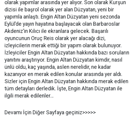
olarak yapımlar arasında yer alıyor. Son olarak Kurşun
dizisi ile başrol olarak yer alan Düzyatan, yeni bir
yapımla anlaştı. Engin Altan Düzyatan yeni sezonda
Eylül’de yayın hayatına başlayacak olan Barbaroslar
Akdeniz’in Kılıcı ile ekranlara gelecek. Başarılı
oyuncunun Oruç Reis olarak yer alacağı dizi,
izleyicilerin merak ettiği bir yapım olarak bulunuyor.
İzleyiciler Engin Altan Düzyatan hakkında bazı soruların
yanıtını araştırıyor. Engin Altan Düzyatan kimdir, nasıl
ünlü oldu, kaç yaşında, aslen nerelidir, ne kadar
kazanıyor en merak edilen konular arasında yer aldı.
Sizler için Engin Altan Düzyatan hakkında merak edilen
tüm detayları derledik. İşte, Engin Altan Düzyatan ile
ilgili merak edilenler…
Devamı İçin Diğer Sayfaya geçiniz>>>>>