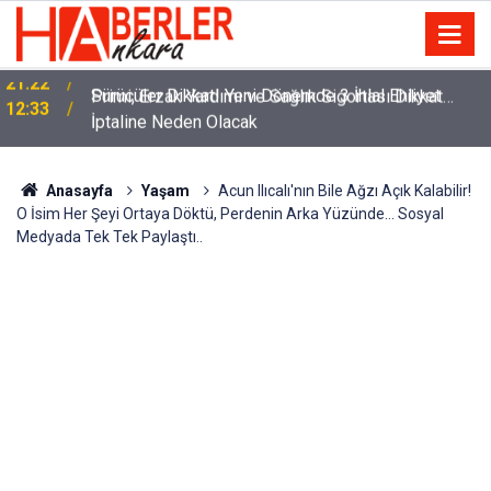
m
Sürücüler Dikkat! Yeni Dönemde 3 İhlal Ehliyet
12:33
İptaline Neden Olacak
Anasayfa
Yaşam
Acun Ilıcalı'nın Bile Ağzı Açık Kalabilir!
O İsim Her Şeyi Ortaya Döktü, Perdenin Arka Yüzünde... Sosyal
Medyada Tek Tek Paylaştı..