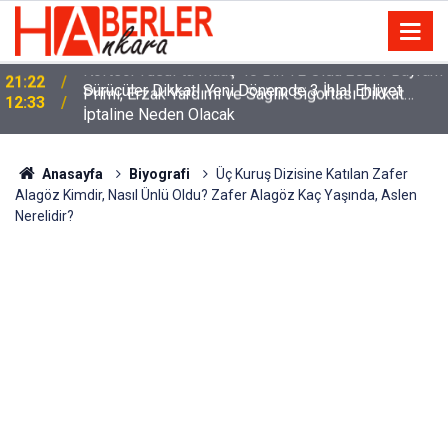
m
Sürücüler Dikkat! Yeni Dönemde 3 İhlal Ehliyet
12:33
İptaline Neden Olacak
Anasayfa
Biyografi
Üç Kuruş Dizisine Katılan Zafer
Alagöz Kimdir, Nasıl Ünlü Oldu? Zafer Alagöz Kaç Yaşında, Aslen
Nerelidir?