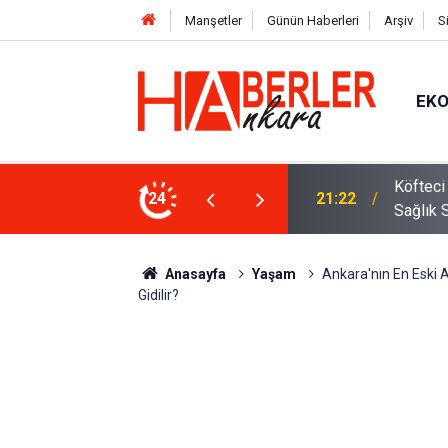
Manşetler
Günün Haberleri
Arşiv
S
EK
 Oldu 2026! Bayram Primi, Erzak Yardımı ve
24
12:33
Sürücül
Anasayfa
Yaşam
Ankara'nın En Eski 
Gidilir?