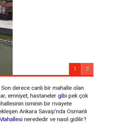
1
3
. Son derece canlı bir mahalle olan
llar, emniyet, hastaneler
gibi
pek çok
llesinin isminin bir rivayete
çekleşen Ankara Savaşı’nda Osmanlı
Mahallesi
nerededir ve nasıl gidilir?