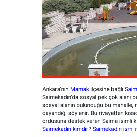
Ankara’nın
Mamak
ilçesine bağlı
Saim
Saimekadın’da sosyal pek çok alanı bul
sosyal alanın bulunduğu bu mahalle, 
dayandığı söylenir. Bu rivayetten k
ordusuna destek veren Saime isimli ka
Saimekadın kimdir
?
Saimekadın ismi 