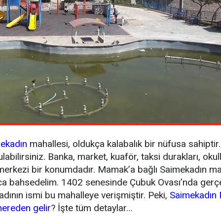
ekadın
mahallesi, oldukça kalabalık bir nüfusa sahiptir
abilirsiniz. Banka, market, kuaför, taksi durakları, oku
merkezi bir konumdadır. Mamak’a bağlı Saimekadın maha
ısaca bahsedelim. 1402 senesinde Çubuk Ovası’nda ger
dının ismi bu mahalleye verişmiştir. Peki,
Saimekadın 
nereden gelir
? İşte tüm detaylar…