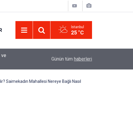
İstanbul
R
25 °C
Eminevim, Katılımevim, Fuzulev ve Birevim İçin 
12:13
Günün tüm
haberleri
Uzadı, Ödeme Kuralları Değişti
ir? Saimekadın Mahallesi Nereye Bağlı Nasıl