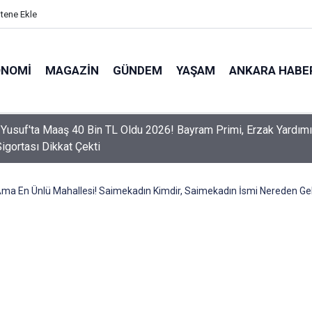
itene Ekle
ONOMI
MAGAZIN
GÜNDEM
YAŞAM
ANKARA HABE
er Dikkat! Yeni Dönemde 3 İhlal Ehliyet İptaline Neden Olacak
Ama En Ünlü Mahallesi! Saimekadın Kimdir, Saimekadın İsmi Nereden Gel